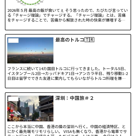
2026年５月 最高の飯が食いてぇ そう思ったので、たびたび言ってい
る「チャージ理論」でチャージする。「チャージ理論」とは、苦痛
をチャージすることで、苦痛から解放された時の快楽が爆増するこ
と。例）良いものを食うのではなく、空腹をチャージして...
最高のトルコ🇹🇷
other
フランスに続いて14カ国目トルコに行ってきました。トータル5日、
イスタンブール2日→カッパドキア1日→アンカラ半日、残り移動1-2
日目は留学でできた友達に案内してもらいながらトルコ料理を爆
食、世界三大料理の名は伊達じゃない、なんといっても食...
深圳：中国旅＃２
other
ここから本当に中国、香港の隣の深圳へ行く。中国の経済特区、と
にかく最先端モリモリらしい。 VISAも無くなり、香港から電車でサ