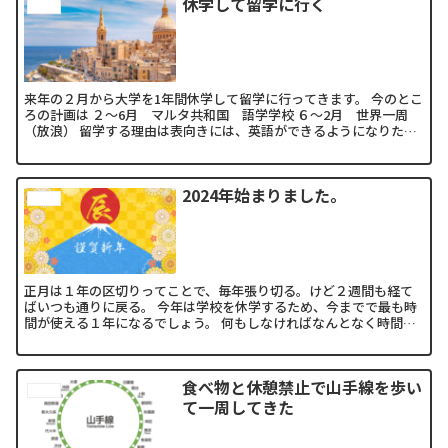
休学して留学に行く
other
来年の２月から大学を1年間休学して留学に行ってきます。 今のとこ
ろの計画は ２〜6月 マルタ共和国 語学学校 ６〜2月 世界一周
（放浪） 留学する理由は表向きには、英語ができるようになりた
い、世界一周したい。この２つの理由を話してる。 その...
2024年始まりました。
other
正月は１年の区切りってことで、毎年張り切る。けど２週間も経て
ばいつも通りに戻る。 今年は学校を休学するため、今までで最も時
間が使える１年になるでしょう。 何もしなければなんとなく時間が
過ぎて暇な１年になることだってあり得る。 無駄な１年を過...
食べ物と休憩禁止で山手線を歩い
other
て一周してきた