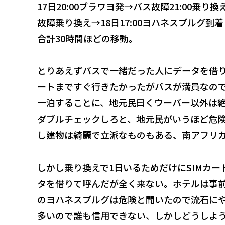
17日20:00ブラワヨ発→バス故障21:00乗り換え
故障乗り換え→18日17:00ヨハネスブルグ到
合計30時間ほどの移動。
とりあえずバスで一緒だった人にデータを借
ートまですぐ行きたかったがバスが満員なの
一泊することに、地元民曰くウーバー以外は
ダブルチェックしろと、地元民がいうほど危
し建物は綺麗で立派なものもある、南アフリ
しかし乗り換えで1日いるためだけにSIMカ
タを借りて呼んだが全く来ない。ホテルは事
のヨハネスブルグは危険と聞いたので流石に
多いので誰も信用できない、しかしどうしよ