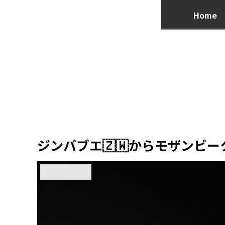
Home
ジンバブエ🇿🇼からモザンビー
アフリカ縦断