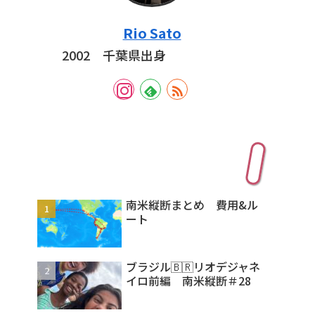
Rio Sato
2002 千葉県出身
人気記事
南米縦断まとめ 費用&ル
ート
ブラジル🇧🇷リオデジャネ
イロ前編 南米縦断＃28