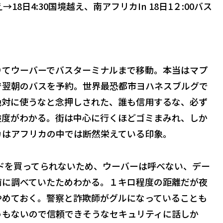
→18日4:30国境越え、南アフリカIn 18日1２:00バス
着
りてウーバーでバスターミナルまで移動。本当はマプ
で翌朝のバスを予約。世界最恐都市ヨハネスブルグで
絶対に使うなと念押しされた、誰も信用するな、必ず
険度がわかる。街は中心に行くほどゴミまみれ、しか
カはアフリカの中では断然栄えている印象。
ードを買ってられないため、ウーバーは呼べない、デー
前に調べていたためわかる。１キロ程度の距離だが夜
やめておく。警察と詐欺師がグルになっていることも
うもないので信頼できそうなセキュリティに話しか