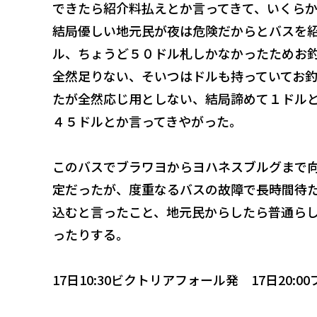
できたら紹介料払えとか言ってきて、いくら
結局優しい地元民が夜は危険だからとバスを
ル、ちょうど５０ドル札しかなかったためお
全然足りない、そいつはドルも持っていてお釣
たが全然応じ用としない、結局諦めて１ドル
４５ドルとか言ってきやがった。
このバスでブラワヨからヨハネスブルグまで
定だったが、度重なるバスの故障で長時間待
込むと言ったこと、地元民からしたら普通ら
ったりする。
17日10:30ビクトリアフォール発 17日20:0