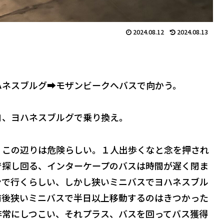
2024.08.12
2024.08.13
ハネスブルグ➡️モザンビークへバスで向かう。
ヨ、ヨハネスブルグで乗り換え。
くこの辺りは危険らしい。１人出歩くなと念を押され
で探し回る、インターケープのバスは時間が遅く閉ま
ンで行くらしい、しかし狭いミニバスでヨハネスブル
前後狭いミニバスで半日以上移動するのはきつかった
非常にしつこい、それプラス、バスを回ってバス獲得