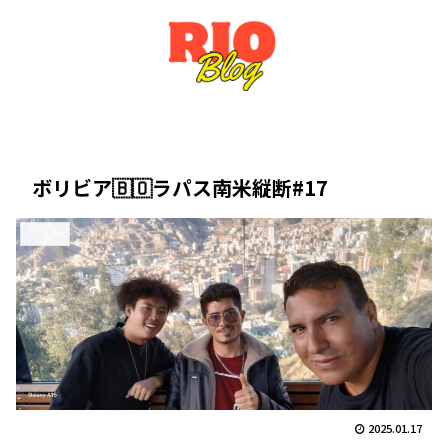
ボリビア🇧🇴ラパス南米縦断#17
南米縦断
2025.01.17