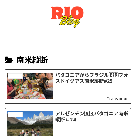
南米縦断
パタゴニアからブラジル🇧🇷フォ
南米縦断
スドイグアス南米縦断#25
2025.01.28
アルゼンチン🇦🇷パタゴニア南米
南米縦断
縦断＃2４