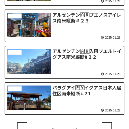
2025.01.28
アルゼンチン🇦🇷ブエノスアイレ
南米縦断
ス南米縦断＃２３
2025.01.28
アルゼンチン🇦🇷入国プエルトイ
南米縦断
グアス南米縦断#２２
2025.01.28
パラグアイ🇵🇾イグアス日本人居
南米縦断
住区南米縦断＃2１
2025.01.28