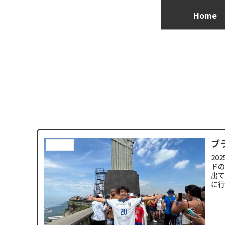
Home
ブ
南米縦断
20
ドの
出て
に行