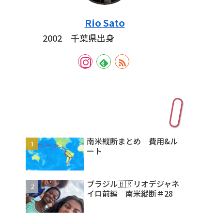
Rio Sato
2002 千葉県出身
人気記事
南米縦断まとめ 費用&ル
ート
ブラジル🇧🇷リオデジャネ
イロ前編 南米縦断＃28