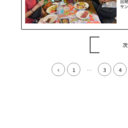
出発
サン
次
前
1
…
3
4
へ