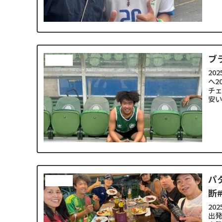
ブ
南米縦断
20
へ2
チェ
安い
パ
南米縦断
断#
20
出発