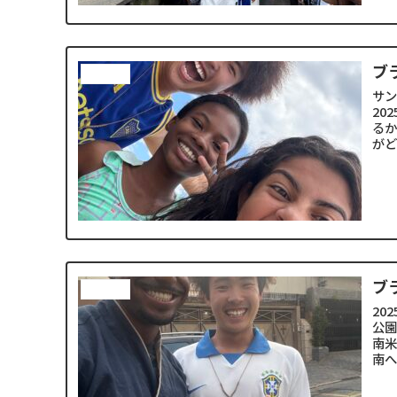
ブ
南米縦断
サ
20
るか
がど
ブ
南米縦断
20
公
南
南へ