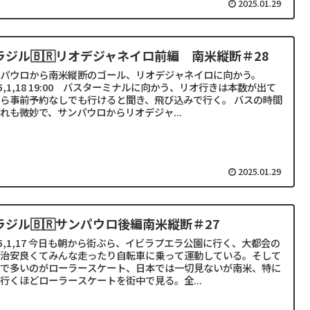
2025.01.29
ラジル🇧🇷リオデジャネイロ前編 南米縦断＃28
ンパウロから南米縦断のゴール、リオデジャネイロに向かう。
25,1,18 19:00 バスターミナルに向かう、リオ行きは本数が出て
ら事前予約なしでも行けると聞き、飛び込みで行く。 バスの時間
れも微妙で、サンパウロからリオデジャ...
2025.01.29
ラジル🇧🇷サンパウロ後編南米縦断＃27
25,1,17 今日も朝から街ぶら、イビラプエラ公園に行く、大都会の
園治安良くてみんな走ったり自転車に乗って運動している。そして
米で多いのがローラースケート、日本では一切見ないが南米、特に
行くほどローラースケートを街中で見る。全...