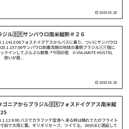
2025.01.28
ラジル🇧🇷サンパウロ南米縦断＃２６
25.1.1413:00フォスドイグアスからバスに乗り、ついにサンパウロ
025.1.157:00サンパウロ到着念願の地球の裏側ブラジル🇧🇷宿に
ックインしてぷらぷら散策📍今回の宿 O VIAJANTE HOSTEL
 狭いが居...
2025.01.28
タゴニアからブラジル🇧🇷フォスドイグアス南米縦
25
25.1.12 9:00 バスでカラファテ空港へ 来る時は晴れてたがフライト
寸前で大雨と雷。ギリギリセーフ、ツイてる。30分ほど遅延して